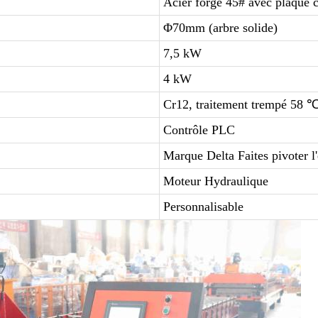
Acier forgé 45# avec plaque
Φ70mm (arbre solide)
7
,5 kW
4 kW
Cr12, traitement trempé 58
Contrôle PLC
Marque Delta Faites pivoter l'
Moteur Hydraulique
Personnalisable