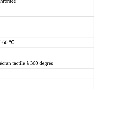
 chromée
 ℃-60 ℃
écran tactile à 360 degrés